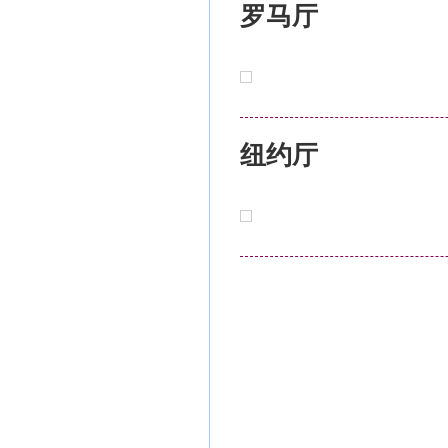
罗马厅
纽约厅